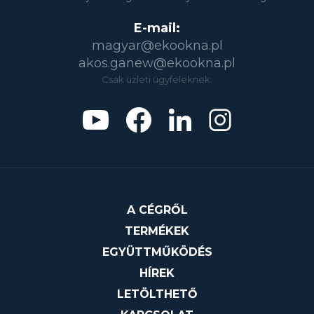
E-mail:
magyar@ekookna.pl
akos.ganew@ekookna.pl
Csak üzleti ügyfeleknek.
A CÉGRŐL
TERMÉKEK
EGYÜTTMŰKÖDÉS
HÍREK
LETÖLTHETŐ