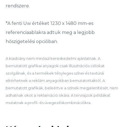
rendszere.
*A fenti Uw értéket 1230 x 1480 mm-es
referenciaablakra adtuk meg a legjobb
hőszigetelési opcióban.
A kiadvány nem minősül kereskedelmi ajánlatnak. A
bemutatott grafikai anyagok csak illusztrációs célokat
szolgálnak, és a termékek tényleges színei és textúrái
eltérhetnek a reklám anyagokban bemutatottaktól. A
bemutatott grafikák, beleértve a színek megjelenítését, nem
adhatnak okot a reklamáció okára. A tervrajzok példákat
mutatnak a profil- és üvegezéskombinációkra.