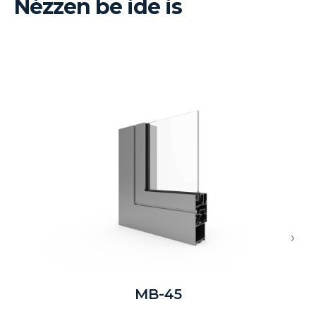
Nézzen be ide is
›
MB-45