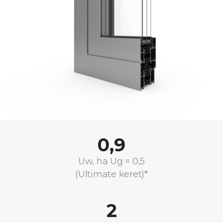
0,9
Uw, ha Ug = 0,5
(Ultimate keret)*
2