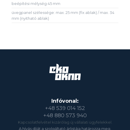
beépítési mélység 45 mm
üvegpanel szélessége: max. 25 mm (fix ablak) / max. 34
mm (nyitható ablak)
Infóvonal:
+48 539 014 152
+48 880 573 940
Kapcsolatfelvétel kizárólag új vállalati ügyfelekkel.
A hívás díját a szolgáltató árlistája határozza meg.