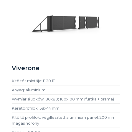
Viverone
Kitöltés mintája: E.20.111
Anyag: alumínium
Wymiar słupków: 80x80; 100x100 mm (furtka + brama)
Keretprofilok: 58x44 mm
Kitöltő profilok: végillesztett alumínium panel, 200 mm
magas horony