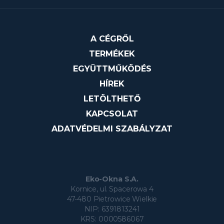
A CÉGRŐL
TERMÉKEK
EGYÜTTMŰKÖDÉS
HÍREK
LETÖLTHETŐ
KAPCSOLAT
ADATVÉDELMI SZABÁLYZAT
Eko-Okna S.A.
Kornice, ul. Spacerowa 4
47-480 Pietrowice Wielkie
NIP: 6391813241
KRS: 0000586067