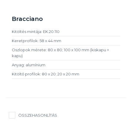
Bracciano
Kitöltés mintája: EK.20.110
Keretprofilok: 58 x 44 mm
Oszlopok mérete: 80 x 80; 100 x 100 mm (kiskapu +
kapu)
Anyag: alumínium
Kitöltő profilok: 80 x 20; 20 x 20 mm
ÖSSZEHASONLÍTÁS