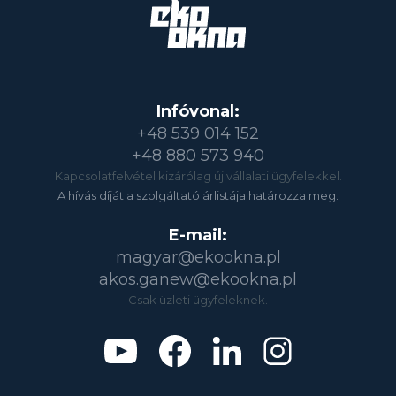
Infóvonal:
+48 539 014 152
+48 880 573 940
Kapcsolatfelvétel kizárólag új vállalati ügyfelekkel.
A hívás díját a szolgáltató árlistája határozza meg.
E-mail:
magyar@ekookna.pl
akos.ganew@ekookna.pl
Csak üzleti ügyfeleknek.