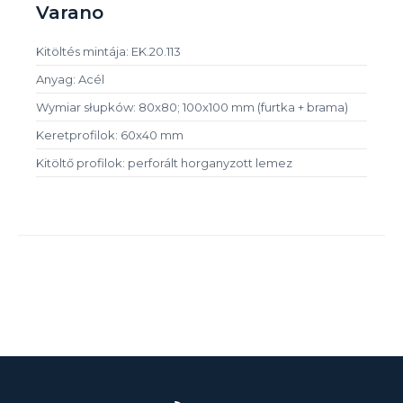
Varano
Kitöltés mintája: EK.20.113
Anyag: Acél
Wymiar słupków: 80x80; 100x100 mm (furtka + brama)
Keretprofilok: 60x40 mm
Kitöltő profilok: perforált horganyzott lemez