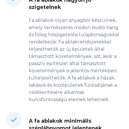
A fa ablakok nagyon jó
szigetelnek
Fa ablakok olyan anyagból készülnek,
amely természetes módon kiváló hang
és főleg hőszigetelési tulajdonságokkal
rendelkezik. Fa ablakrendszerekkel
teljesíthetők az új épületek által
támasztott követelmények, sőt, akár a
passzív építészet által támasztott
követelmények is jelentős mértékben
túlteljesíthetők. A fa ablakok a házak,
lakások és középületek fűtésdíjának a
csökkentésére alkalmas
kulcsfontosságú elemek lehetnek.
A fa ablakok minimális
szénlábnyomot jelentenek