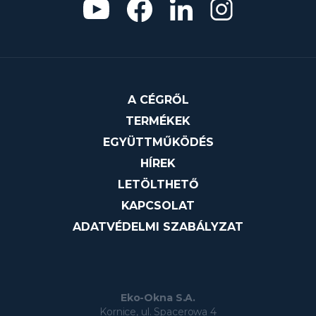
A CÉGRŐL
TERMÉKEK
EGYÜTTMŰKÖDÉS
HÍREK
LETÖLTHETŐ
KAPCSOLAT
ADATVÉDELMI SZABÁLYZAT
Eko-Okna S.A.
Kornice, ul. Spacerowa 4