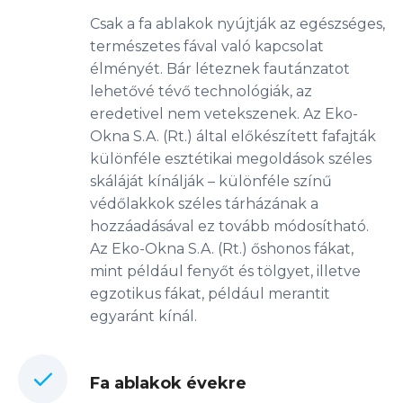
Csak a fa ablakok nyújtják az egészséges,
természetes fával való kapcsolat
élményét. Bár léteznek fautánzatot
lehetővé tévő technológiák, az
eredetivel nem vetekszenek. Az Eko-
Okna S.A. (Rt.) által előkészített fafajták
különféle esztétikai megoldások széles
skáláját kínálják – különféle színű
védőlakkok széles tárházának a
hozzáadásával ez tovább módosítható.
Az Eko-Okna S.A. (Rt.) őshonos fákat,
mint például fenyőt és tölgyet, illetve
egzotikus fákat, például merantit
egyaránt kínál.
Fa ablakok évekre