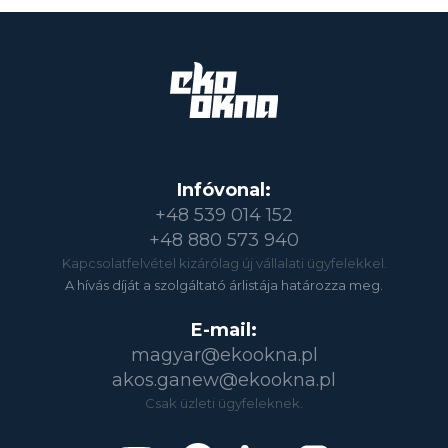
Infóvonal:
+48 539 014 152
+48 880 573 940
Kapcsolatfelvétel kizárólag új vállalati ügyfelekkel.
A hívás díját a szolgáltató árlistája határozza meg.
E-mail:
magyar@ekookna.pl
akos.ganew@ekookna.pl
Csak üzleti ügyfeleknek.