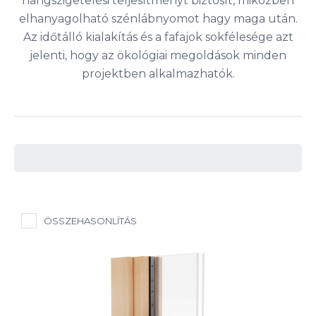
hangszigetelési teljesítményt biztosít, miközben
elhanyagolható szénlábnyomot hagy maga után.
Az időtálló kialakítás és a fafajok sokfélesége azt
jelenti, hogy az ökológiai megoldások minden
projektben alkalmazhatók.
ÖSSZEHASONLÍTÁS