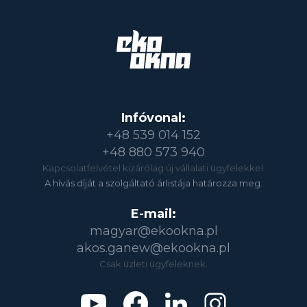
Infóvonal:
+48 539 014 152
+48 880 573 940
Kapcsolatfelvétel kizárólag új vállalati ügyfelekkel.
A hívás díját a szolgáltató árlistája határozza meg.
E-mail:
magyar@ekookna.pl
akos.ganew@ekookna.pl
Csak üzleti ügyfeleknek.