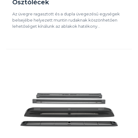
Osztólécek
Az üvegre ragasztott és a dupla üvegezésű egységek
belsejébe helyezett muntin rudaknak köszönhetően
lehetőséget kínálunk az ablakok hatékony…