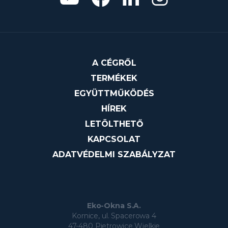
A CÉGRŐL
TERMÉKEK
EGYÜTTMŰKÖDÉS
HÍREK
LETÖLTHETŐ
KAPCSOLAT
ADATVÉDELMI SZABÁLYZAT
Eko-Okna S.A.
Kornice, ul. Spacerowa 4
47-480 Pietrowice Wielkie