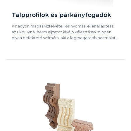
Talpprofilok és párkányfogadók
A nagyon magas vízfelvételi és nyomási ellenállás teszi
az EkoOknaTherm aljzatot kiváló választássá minden
olyan befektető számára, aki a legmagasabb használati…