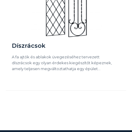
Díszrácsok
A fa ajtók és ablakok üvegezéséhez tervezett
díszrácsok egy olyan érdekes kiegészítőt képeznek,
amely teljesen megváltoztathatja egy épület…