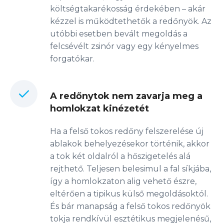
költségtakarékosság érdekében – akár
kézzel is működtethetők a redőnyök. Az
utóbbi esetben bevált megoldás a
felcsévélt zsinór vagy egy kényelmes
forgatókar.
A redőnytok nem zavarja meg a
homlokzat kinézetét
Ha a felső tokos redőny felszerelése új
ablakok behelyezésekor történik, akkor
a tok két oldalról a hőszigetelés alá
rejthető. Teljesen belesimul a fal síkjába,
így a homlokzaton alig vehető észre,
eltérően a tipikus külső megoldásoktól.
És bár manapság a felső tokos redőnyök
tokja rendkívül esztétikus megjelenésű,