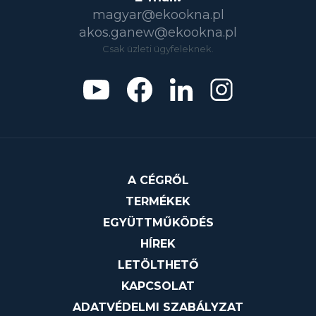
magyar@ekookna.pl
akos.ganew@ekookna.pl
Csak üzleti ügyfeleknek.
A CÉGRŐL
TERMÉKEK
EGYÜTTMŰKÖDÉS
HÍREK
LETÖLTHETŐ
KAPCSOLAT
ADATVÉDELMI SZABÁLYZAT