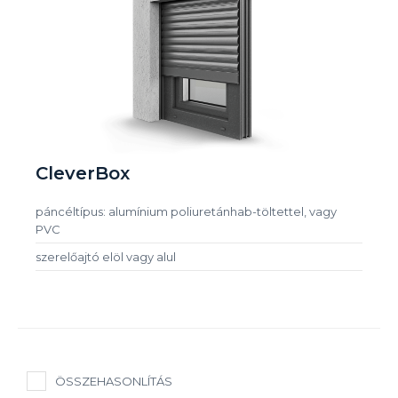
CleverBox
páncéltípus: alumínium poliuretánhab-töltettel, vagy
PVC
szerelőajtó elöl vagy alul
ÖSSZEHASONLÍTÁS