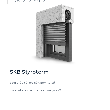
ÖSSZEHASONLÍTÁS
SKB Styroterm
szerelőajtó: belső vagy külső
páncéltípus: alumínium vagy PVC