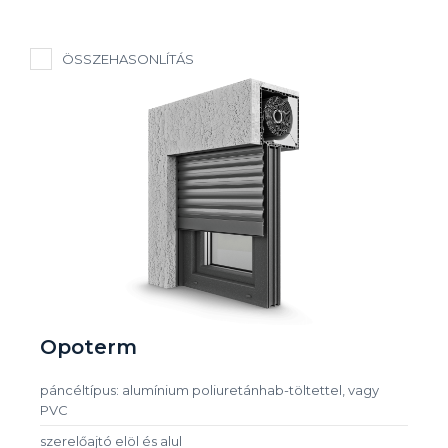
ÖSSZEHASONLÍTÁS
Opoterm
páncéltípus: alumínium poliuretánhab-töltettel, vagy
PVC
szerelőajtó elöl és alul