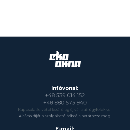
Infóvonal:
+48 539 014 152
+48 880 573 940
Kapcsolatfelvétel kizárólag új vállalati ügyfelekkel.
A hívás díját a szolgáltató árlistája határozza meg.
E-mail: