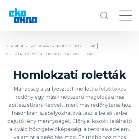
TERMÉKEK
ABLAKÁRNYÉKOLÓK
ROLETTÁK
KÜLSŐ REDŐNYÖK
HOMLOKZATI ROLETTÁK
Homlokzati roletták
Manapság a süllyesztett mellett a felső tokos
redőny egy másik népszerű megoldás a mai
építészetben. Kedvelt, mert más redőnytársaihoz
hasonlóan, szabályozhatóvá teszi a belső térbe
bejutó fény mennyiségét. Előnyei között található
a kiváló hőszigetelőképesség, a betörésvédelem,
valamint a beépítési mód. Ez utóbbihoz nincs