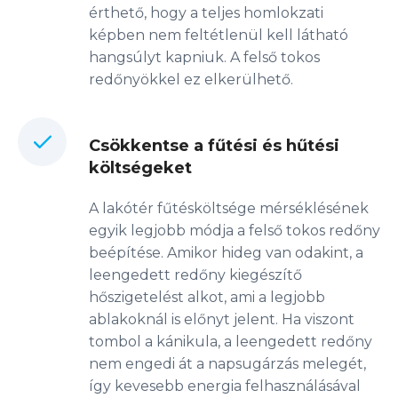
érthető, hogy a teljes homlokzati
képben nem feltétlenül kell látható
hangsúlyt kapniuk. A felső tokos
redőnyökkel ez elkerülhető.
Csökkentse a fűtési és hűtési
költségeket
A lakótér fűtésköltsége mérséklésének
egyik legjobb módja a felső tokos redőny
beépítése. Amikor hideg van odakint, a
leengedett redőny kiegészítő
hőszigetelést alkot, ami a legjobb
ablakoknál is előnyt jelent. Ha viszont
tombol a kánikula, a leengedett redőny
nem engedi át a napsugárzás melegét,
így kevesebb energia felhasználásával