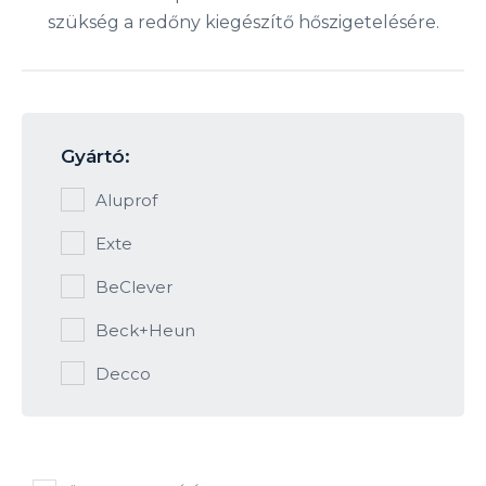
szükség a redőny kiegészítő hőszigetelésére.
Gyártó:
Aluprof
Exte
BeClever
Beck+Heun
Decco