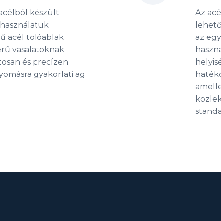
acélból készült
Az acé
y használatuk
lehető
 acél tolóablak
az eg
erű vasalatoknak
haszná
osan és precízen
helyis
nyomásra gyakorlatilag
hatéko
amelle
közlek
standa