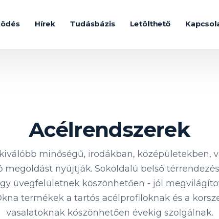
ködés
Hírek
Tudásbázis
Letölthető
Kapcsol
Acélrendszerek
gkiválóbb minőségű, irodákban, középületekben, 
ó megoldást nyújtják. Sokoldalú belső térrendezé
agy üvegfelületnek köszönhetően - jól megvilágíto
kna termékek a tartós acélprofiloknak és a kor
vasalatoknak köszönhetően évekig szolgálnak.