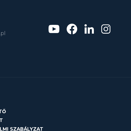
pl
TŐ
T
LMI SZABÁLYZAT