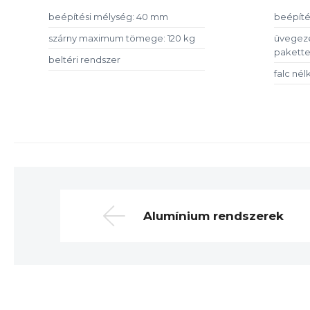
beépítési mélység: 40 mm
beépíté
szárny maximum tömege: 120 kg
üvegezé
pakett
beltéri rendszer
falc nélk
Alumínium rendszerek