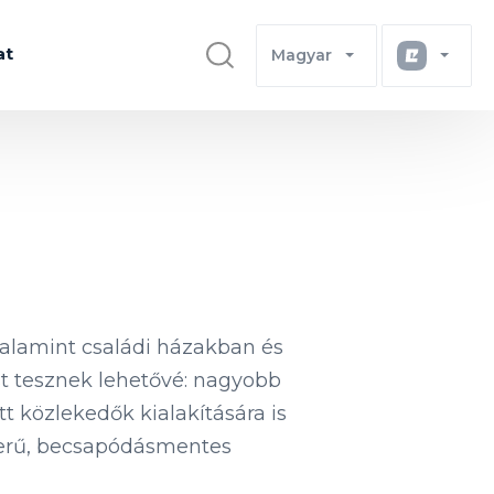
at
Magyar
valamint családi házakban és
st tesznek lehetővé: nagyobb
tt közlekedők kialakítására is
szerű, becsapódásmentes