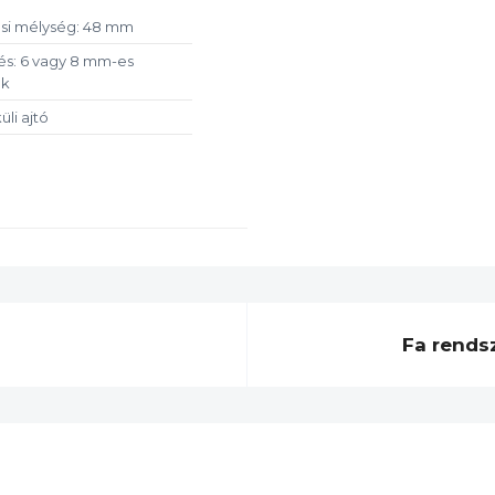
si mélység: 48 mm
s: 6 vagy 8 mm-es
ek
üli ajtó
Fa rends