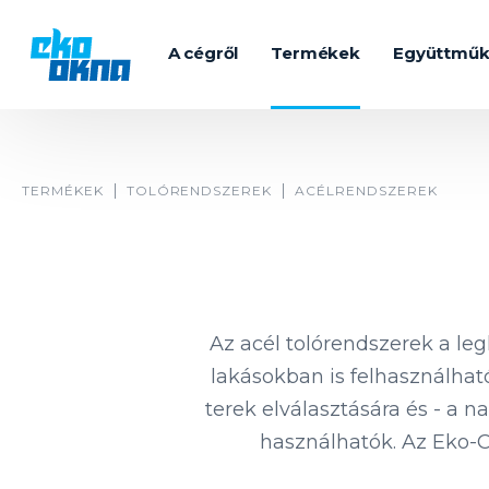
A cégről
Termékek
Együttmű
TERMÉKEK
TOLÓRENDSZEREK
ACÉLRENDSZEREK
Az acél tolórendszerek a le
lakásokban is felhasználhat
terek elválasztására és - a n
használhatók. Az Eko-O