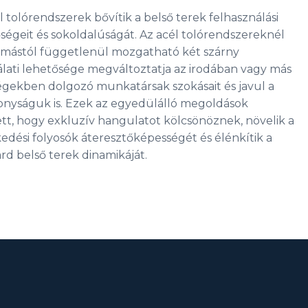
l tolórendszerek bővítik a belső terek felhasználási
ségeit és sokoldalúságát. Az acél tolórendszereknél
ymástól függetlenül mozgatható két szárny
lati lehetősége megváltoztatja az irodában vagy más
égekben dolgozó munkatársak szokásait és javul a
nyságuk is. Ezek az egyedülálló megoldások
tt, hogy exkluzív hangulatot kölcsönöznek, növelik a
edési folyosók áteresztőképességét és élénkítik a
rd belső terek dinamikáját.