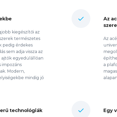
rekbe
Az ac
szere
jobb kiegészítői az
dszerek természetes
Az acé
ók pedig érdekes
univer
ás sem adja vissza az
megold
l ajtók egyedülállóan
építhe
s impozáns
a plaf
sak. Modern,
magass
elyiségekbe mindig jó
alapan
erű technológiák
Egy v