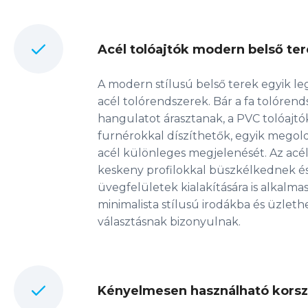
Acél tolóajtók modern belső te
A modern stílusú belső terek egyik leg
acél tolórendszerek. Bár a fa tolóren
hangulatot árasztanak, a PVC tolóajt
furnérokkal díszíthetők, egyik megold
acél különleges megjelenését. Az acé
keskeny profilokkal büszkélkednek é
üvegfelületek kialakítására is alkalma
minimalista stílusú irodákba és üzleth
választásnak bizonyulnak.
Kényelmesen használható korsz