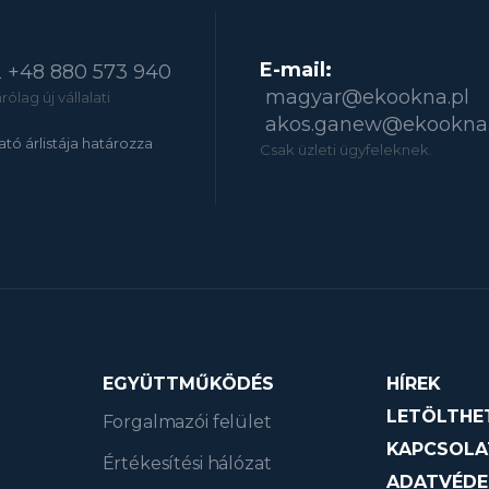
E-mail:
2
+48 880 573 940
magyar@ekookna.pl
ólag új vállalati
akos.ganew@ekookna.
tató árlistája határozza
Csak üzleti ügyfeleknek.
EGYÜTTMŰKÖDÉS
HÍREK
LETÖLTHE
Forgalmazói felület
KAPCSOLA
Értékesítési hálózat
ADATVÉDE