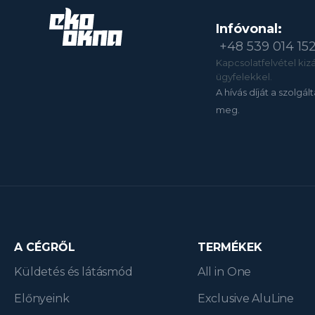
Infóvonal:
+48 539 014 15
Kapcsolatfelvétel kizár
ügyfelekkel.
A hívás díját a szolgál
meg.
A CÉGRŐL
TERMÉKEK
Küldetés és látásmód
All in One
Előnyeink
Exclusive AluLine