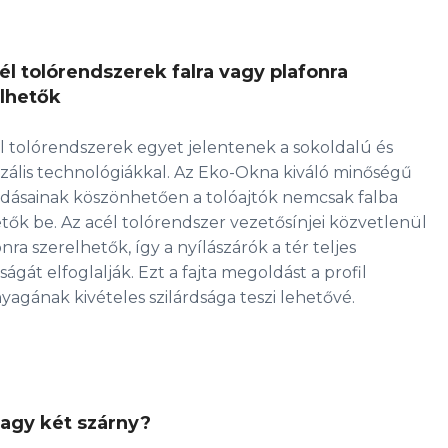
él tolórendszerek falra vagy plafonra
lhetők
l tolórendszerek egyet jelentenek a sokoldalú és
zális technológiákkal. Az Eko-Okna kiváló minőségű
ásainak köszönhetően a tolóajtók nemcsak falba
tők be. Az acél tolórendszer vezetősínjei közvetlenül
onra szerelhetők, így a nyílászárók a tér teljes
ágát elfoglalják. Ezt a fajta megoldást a profil
yagának kivételes szilárdsága teszi lehetővé.
agy két szárny?