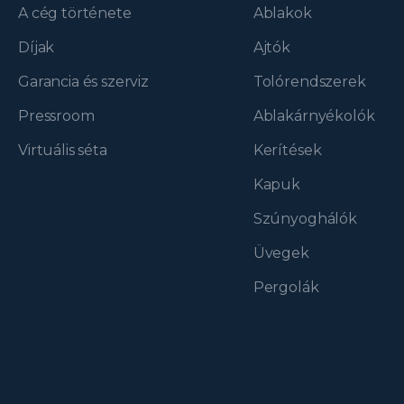
A cég története
Ablakok
Díjak
Ajtók
Garancia és szerviz
Tolórendszerek
Pressroom
Ablakárnyékolók
Virtuális séta
Kerítések
Kapuk
Szúnyoghálók
Üvegek
Pergolák