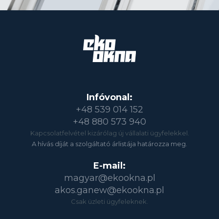
Infóvonal:
+48 539 014 152
+48 880 573 940
Kapcsolatfelvétel kizárólag új vállalati ügyfelekkel.
A hívás díját a szolgáltató árlistája határozza meg.
E-mail:
magyar@ekookna.pl
akos.ganew@ekookna.pl
Csak üzleti ügyfeleknek.