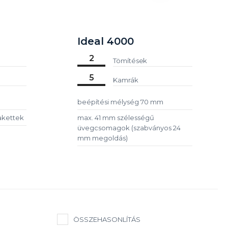
Ideal 4000
2
Tömítések
5
Kamrák
beépítési mélység 70 mm
akettek
max. 41 mm szélességű
üvegcsomagok (szabványos 24
mm megoldás)
ÖSSZEHASONLÍTÁS