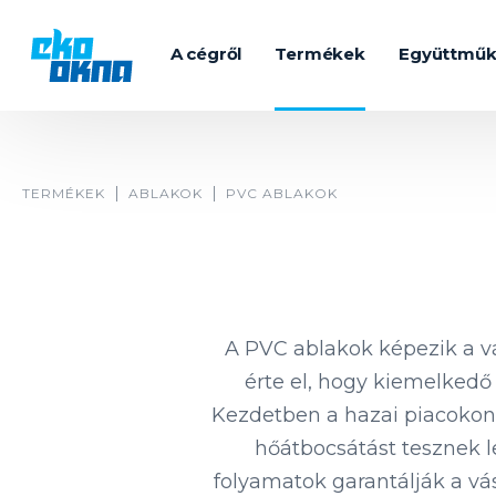
A cégről
Termékek
Együttmű
TERMÉKEK
ABLAKOK
PVC ABLAKOK
A PVC ablakok képezik a vá
érte el, hogy kiemelked
Kezdetben a hazai piacokon,
hőátbocsátást tesznek l
folyamatok garantálják a v