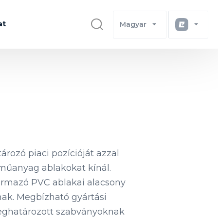
at
Magyar
rozó piaci pozícióját azzal
műanyag ablakokat kínál.
zármazó PVC ablakai alacsony
nak. Megbízható gyártási
meghatározott szabványoknak