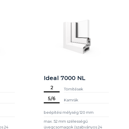
Ideal 7000 NL
2
Tömítések
5/6
Kamrák
beépítési mélység 120 mm
max. 52 mm szélességű
s 24
üvegcsomagok (szabványos 24