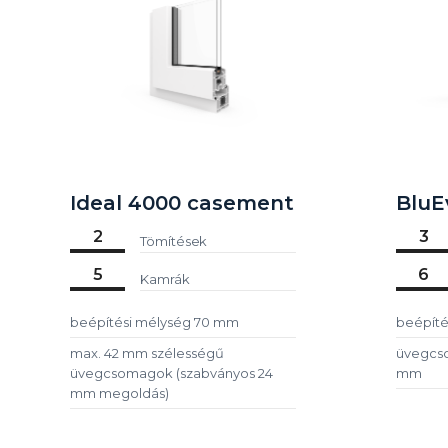
Ideal 4000 casement
BluE
2
3
Tömítések
5
6
Kamrák
beépítési mélység 70 mm
beépíté
max. 42 mm szélességű
üvegcso
üvegcsomagok (szabványos 24
mm
mm megoldás)