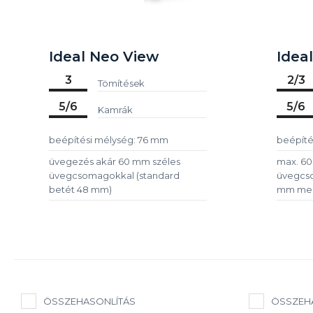
Ideal Neo View
Idea
3
2/3
Tömítések
5/6
5/6
Kamrák
beépítési mélység: 76 mm
beépíté
üvegezés akár 60 mm széles
max. 60
üvegcsomagokkal (standard
üvegcs
betét 48 mm)
mm meg
ÖSSZEHASONLÍTÁS
ÖSSZEH