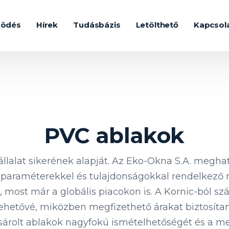
ködés
Hírek
Tudásbázis
Letölthető
Kapcsol
PVC ablakok
llalat sikerének alapját. Az Eko-Okna S.A. meghatá
ő paraméterekkel és tulajdonságokkal rendelkező 
 most már a globális piacokon is. A Kornic-ból s
ehetővé, miközben megfizethető árakat biztosíta
ásárolt ablakok nagyfokú ismételhetőségét és a 