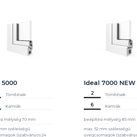
l 5000
Ideal 7000 NEW
2
Tömítések
Tömítések
6
Kamrák
Kamrák
si mélység 70 mm
beépítési mélység 85 mm
 mm szélességű
max. 52 mm szélességű
omagok (szabványos 24
üvegcsomagok (szabványo