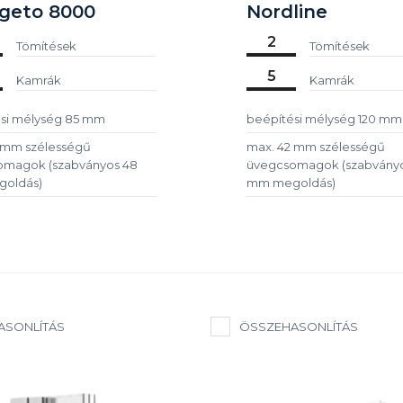
geto 8000
Nordline
2
Tömítések
Tömítések
5
Kamrák
Kamrák
si mélység 85 mm
beépítési mélység 120 mm
 mm szélességű
max. 42 mm szélességű
omagok (szabványos 48
üvegcsomagok (szabványo
oldás)
mm megoldás)
ASONLÍTÁS
ÖSSZEHASONLÍTÁS