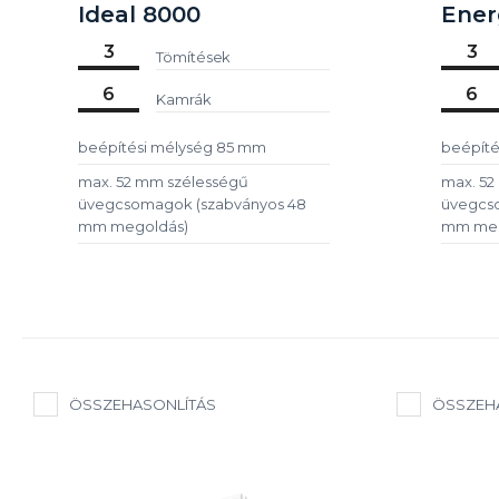
Ideal 8000
Ener
3
3
Tömítések
6
6
Kamrák
beépítési mélység 85 mm
beépíté
max. 52 mm szélességű
max. 52
üvegcsomagok (szabványos 48
üvegcs
mm megoldás)
mm meg
ÖSSZEHASONLÍTÁS
ÖSSZEH