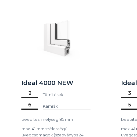
Ideal 4000 NEW
Idea
2
3
Tömítések
6
5
Kamrák
beépítési mélység 85 mm
beépíté
max. 41 mm szélességű
max. 41
üvegcsomagok (szabványos 24
üvegcs