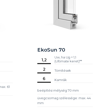
EkoSun 70
Uw, ha Ug = 1,1
1,2
(Ultimate keret)**
2
Tömítések
6
Kamrák
ax. 61
beépítési mélység 70 mm
üvegcsomag szélessége: max. 44
mm