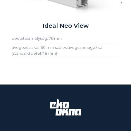
›
Ideal Neo View
beépítési mélység: 76 mm
üvegezés akár 60 mm széles üvegcsomagokkal
(standard betét 48 mm)