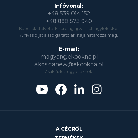
Infóvonal:
+48 539 014 152
+48 880 573 940
Kapcsolatfelvétel kizárólag új vállalati ügyfelekkel.
A hívás díját a szolgáltató árlistája határozza meg.
E-mail:
magyar@ekookna.pl
akos.ganew@ekookna.pl
Csak üzleti ügyfeleknek.
A CÉGRŐL