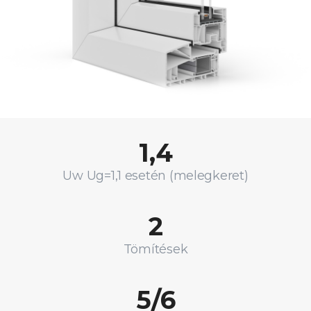
1,4
Uw Ug=1,1 esetén (melegkeret)
2
Tömítések
5/6