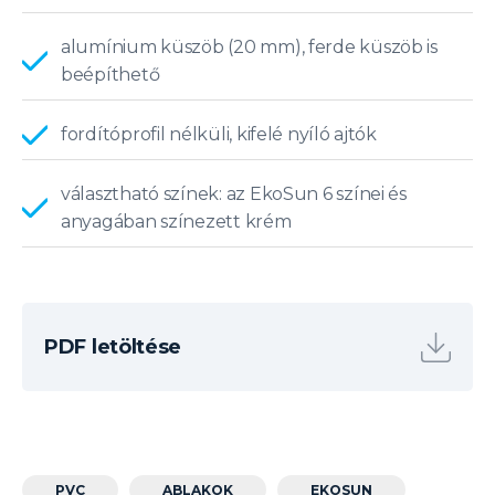
alumínium küszöb (20 mm), ferde küszöb is
beépíthető
fordítóprofil nélküli, kifelé nyíló ajtók
választható színek: az EkoSun 6 színei és
anyagában színezett krém
PDF letöltése
PVC
ABLAKOK
EKOSUN