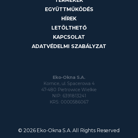
TERMÉKEK
EGYÜTTMŰKÖDÉS
HÍREK
LETÖLTHETŐ
KAPCSOLAT
ADATVÉDELMI SZABÁLYZAT
Eko-Okna S.A.
Kornice, ul. Spacerowa 4
47-480 Pietrowice Wielkie
NIP: 6391813241
KRS: 0000586067
© 2026 Eko-Okna S.A. All Rights Reserved