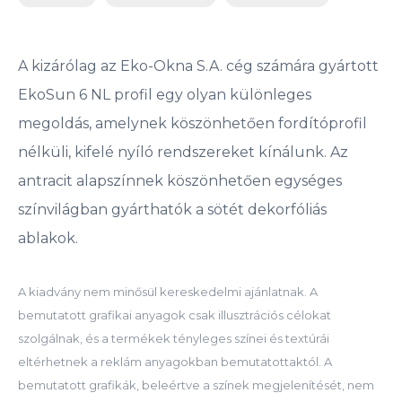
A kizárólag az Eko-Okna S.A. cég számára gyártott
EkoSun 6 NL profil egy olyan különleges
megoldás, amelynek köszönhetően fordítóprofil
nélküli, kifelé nyíló rendszereket kínálunk. Az
antracit alapszínnek köszönhetően egységes
színvilágban gyárthatók a sötét dekorfóliás
ablakok.
A kiadvány nem minősül kereskedelmi ajánlatnak. A
bemutatott grafikai anyagok csak illusztrációs célokat
szolgálnak, és a termékek tényleges színei és textúrái
eltérhetnek a reklám anyagokban bemutatottaktól. A
bemutatott grafikák, beleértve a színek megjelenítését, nem