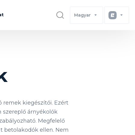
at
Magyar
k
 remek kiegészítői. Ezért
n szereplő árnyékolók
 szabályozható. Megfelelő
nt betolakodók ellen. Nem