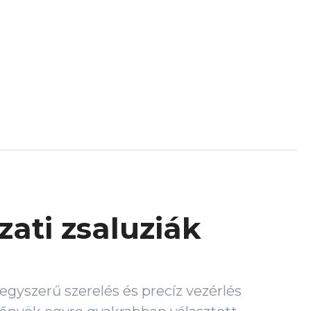
ati zsaluziák
egyszerű szerelés és precíz vezérlés