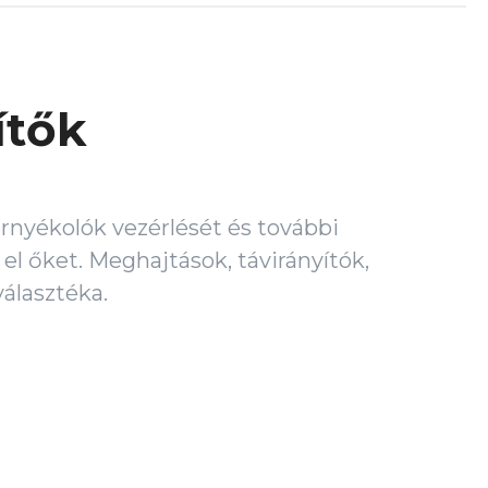
ítők
árnyékolók vezérlését és további
 el őket. Meghajtások, távirányítók,
választéka.