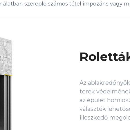
nálatban szereplő számos tétel impozáns vagy me
Rolettá
Az ablakredőnyök
terek védelmének 
az épület homlok
választék lehetős
illeszkedő megold