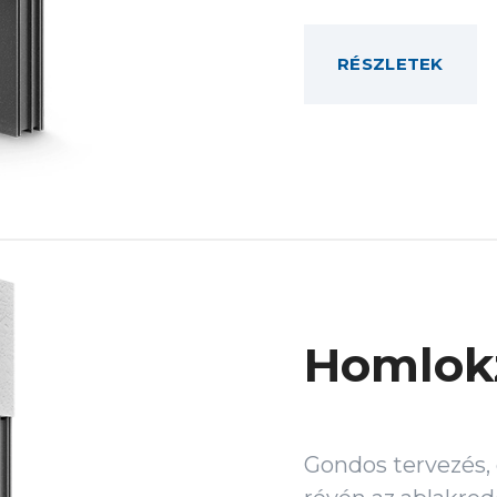
RÉSZLETEK
Homlokz
Gondos tervezés, 