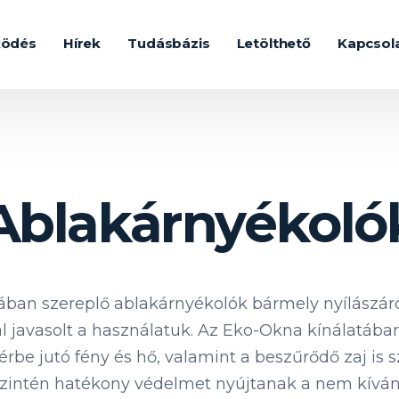
ködés
Hírek
Tudásbázis
Letölthető
Kapcsol
Ablakárnyékoló
ában szereplő ablakárnyékolók bármely nyílászáró
javasolt a használatuk. Az Eko-Okna kínálatába
térbe jutó fény és hő, valamint a beszűrődő zaj is
 szintén hatékony védelmet nyújtanak a nem kívá