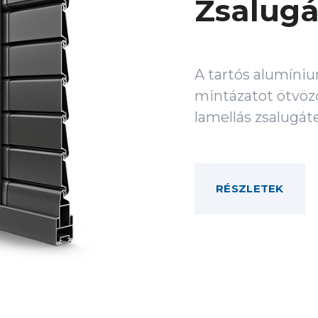
Zsalugá
A tartós alumíni
mintázatot ötvöző
lamellás zsalugát
RÉSZLETEK