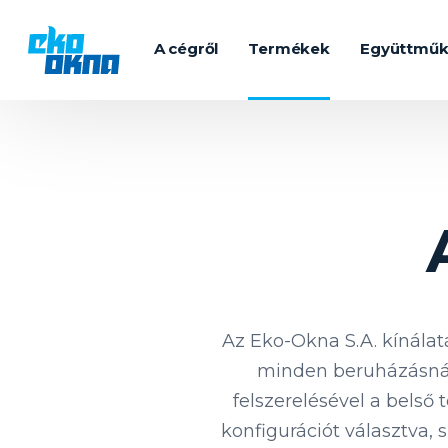
A cégről
Termékek
Együttmű
Az Eko-Okna S.A. kínálat
minden beruházásnál 
felszerelésével a belső 
konfigurációt választva,