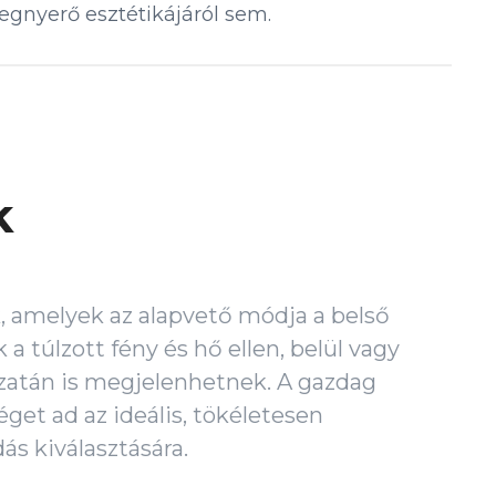
gnyerő esztétikájáról sem.
k
, amelyek az alapvető módja a belső
a túlzott fény és hő ellen, belül vagy
zatán is megjelenhetnek. A gazdag
éget ad az ideális, tökéletesen
ás kiválasztására.