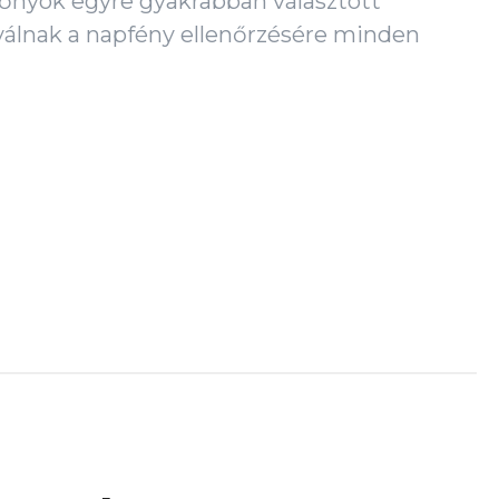
dőnyök egyre gyakrabban választott
lnak a napfény ellenőrzésére minden