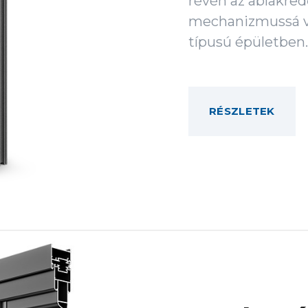
révén az ablakre
mechanizmussá vá
típusú épületben.
RÉSZLETEK