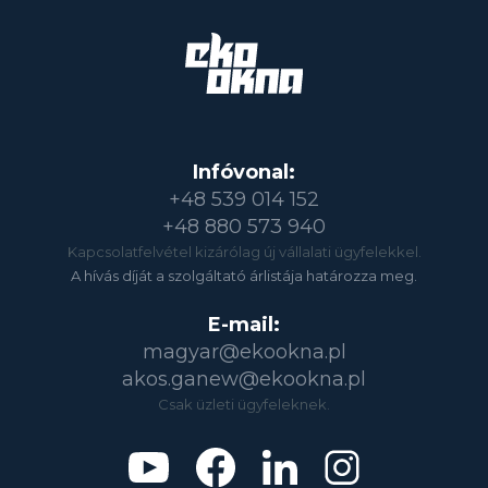
Infóvonal:
+48 539 014 152
+48 880 573 940
Kapcsolatfelvétel kizárólag új vállalati ügyfelekkel.
A hívás díját a szolgáltató árlistája határozza meg.
E-mail:
magyar@ekookna.pl
akos.ganew@ekookna.pl
Csak üzleti ügyfeleknek.