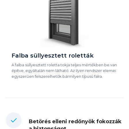
Falba süllyesztett roletták
A falba süllyesztett roletta tokja teljes mértékben be van
építve, egyáltalán nem látható. Az ilyen rendszer elemei
egyszerűen felszerelhetők bármilyen típusú falra.
Betörés elleni redőnyök fokozzák
a biztonságot