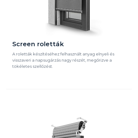
Screen roletták
A roletták készítéséhez felhasznált anyag elnyeli és
visszaveri a napsugárzás nagy részét, megőrizve a
tökéletes szellőzést.