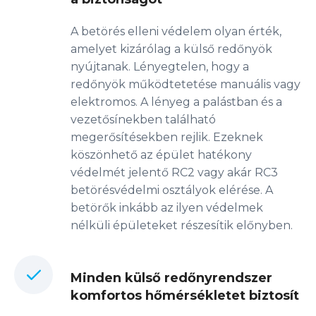
A betörés elleni védelem olyan érték,
amelyet kizárólag a külső redőnyök
nyújtanak. Lényegtelen, hogy a
redőnyök működtetetése manuális vagy
elektromos. A lényeg a palástban és a
vezetősínekben található
megerősítésekben rejlik. Ezeknek
köszönhető az épület hatékony
védelmét jelentő RC2 vagy akár RC3
betörésvédelmi osztályok elérése. A
betörők inkább az ilyen védelmek
nélküli épületeket részesítik előnyben.
Minden külső redőnyrendszer
komfortos hőmérsékletet biztosít