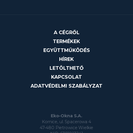
A CÉGRŐL
TERMÉKEK
EGYÜTTMŰKÖDÉS
HÍREK
LETÖLTHETŐ
KAPCSOLAT
ADATVÉDELMI SZABÁLYZAT
Eko-Okna S.A.
Kornice, ul. Spacerowa 4
47-480 Pietrowice Wielkie