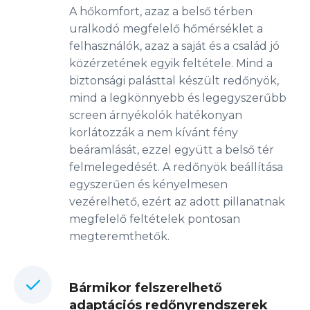
A hőkomfort, azaz a belső térben
uralkodó megfelelő hőmérséklet a
felhasználók, azaz a saját és a család jó
közérzetének egyik feltétele. Mind a
biztonsági palásttal készült redőnyök,
mind a legkönnyebb és legegyszerűbb
screen árnyékolók hatékonyan
korlátozzák a nem kívánt fény
beáramlását, ezzel együtt a belső tér
felmelegedését. A redőnyök beállítása
egyszerűen és kényelmesen
vezérelhető, ezért az adott pillanatnak
megfelelő feltételek pontosan
megteremthetők.
Bármikor felszerelhető
adaptációs redőnyrendszerek