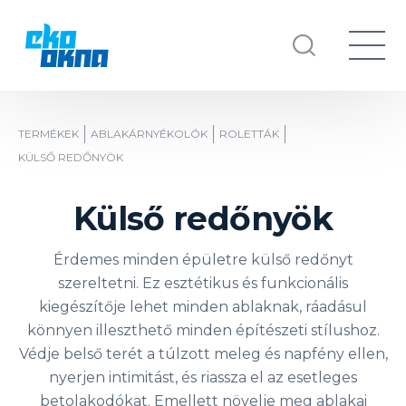
TERMÉKEK
ABLAKÁRNYÉKOLÓK
ROLETTÁK
KÜLSŐ REDŐNYÖK
Külső redőnyök
Érdemes minden épületre külső redőnyt
szereltetni. Ez esztétikus és funkcionális
kiegészítője lehet minden ablaknak, ráadásul
könnyen illeszthető minden építészeti stílushoz.
Védje belső terét a túlzott meleg és napfény ellen,
nyerjen intimitást, és riassza el az esetleges
betolakodókat. Emellett növelje meg ablakai