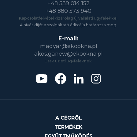
+48 539 014 152
+48 880 573 940
Kapcsolatfelvétel kizárólag új vállalati ügyfelekkel.
A hívás díját a szolgáltató árlistája határozza meg.
E-mail:
magyar@ekookna.pl
akos.ganew@ekookna.pl
Csak üzleti ügyfeleknek.
A CÉGRŐL
TERMÉKEK
EGYÜTTMŰKÖDÉS