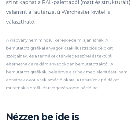
színt kaphat a RAL-palettából (matt és strukturált)
valamint a fautánzatú Winchester kivitel is
választható.
A kiadvány nem minősül kereskedelmi ajánlatnak. A
bemutatott grafikai anyagok csak illusztrációs célokat
szolgálnak, és a termékek tényleges színei és textúrái
eltérhetnek a reklám anyagokban bemutatottaktól. A
bemutatott grafikák, beleértve a színek megjelenítését, nem
adhatnak okot a reklamáció okára. A tervrajzok példákat
mutatnak a profil- és üvegezéskombinációkra.
Nézzen be ide is