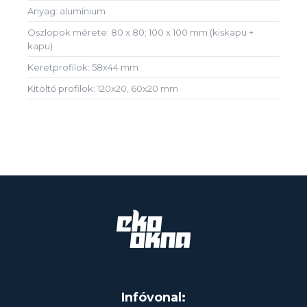
Anyag: alumínium
Oszlopok mérete: 80 x 80; 100 x 100 mm (kiskapu +
kapu)
Keretprofilok: 58x44 mm
Kitöltő profilok: 120x20, 60x20 mm
Infóvonal: