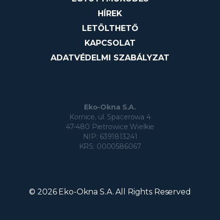
HÍREK
LETÖLTHETŐ
KAPCSOLAT
ADATVÉDELMI SZABÁLYZAT
Eko-Okna S.A.
Kornice, ul. Spacerowa 4
47-480 Pietrowice Wielkie
NIP: 6391813241
KRS: 0000586067
© 2026 Eko-Okna S.A. All Rights Reserved