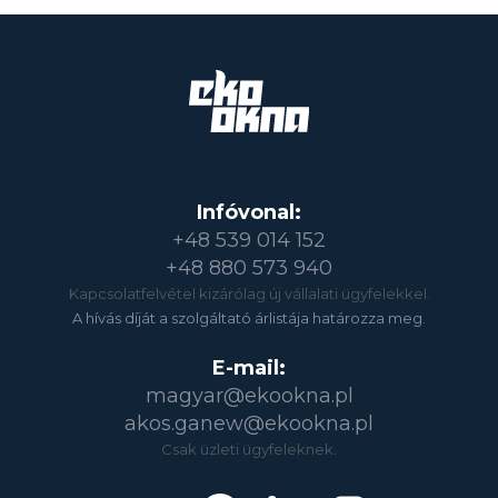
Infóvonal:
+48 539 014 152
+48 880 573 940
Kapcsolatfelvétel kizárólag új vállalati ügyfelekkel.
A hívás díját a szolgáltató árlistája határozza meg.
E-mail:
magyar@ekookna.pl
akos.ganew@ekookna.pl
Csak üzleti ügyfeleknek.