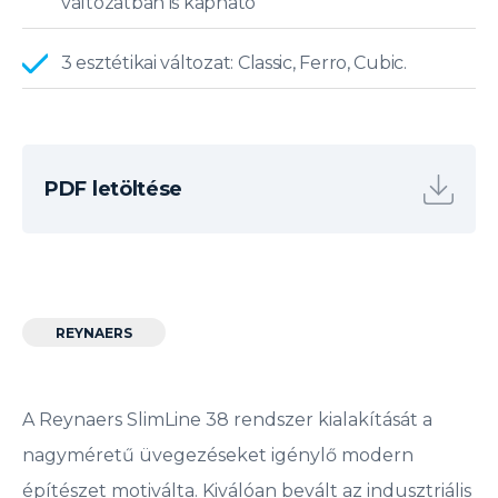
változatban is kapható
3 esztétikai változat: Classic, Ferro, Cubic.
PDF letöltése
REYNAERS
A Reynaers SlimLine 38 rendszer kialakítását a
nagyméretű üvegezéseket igénylő modern
építészet motiválta. Kiválóan bevált az indusztriális