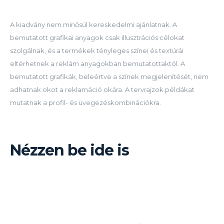
A kiadvány nem minősül kereskedelmi ajánlatnak. A
bemutatott grafikai anyagok csak illusztrációs célokat
szolgálnak, és a termékek tényleges színei és textúrái
eltérhetnek a reklám anyagokban bemutatottaktól. A
bemutatott grafikák, beleértve a színek megjelenítését, nem
adhatnak okot a reklamáció okára. A tervrajzok példákat
mutatnak a profil- és üvegezéskombinációkra.
Nézzen be ide is