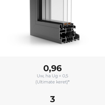
0,96
Uw, ha Ug = 0,5
(Ultimate keret)*
3