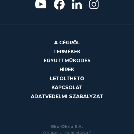
A CÉGRŐL
TERMÉKEK
EGYÜTTMŰKÖDÉS
HÍREK
LETÖLTHETŐ
KAPCSOLAT
ADATVÉDELMI SZABÁLYZAT
Eko-Okna S.A.
Kornice, ul. Spacerowa 4