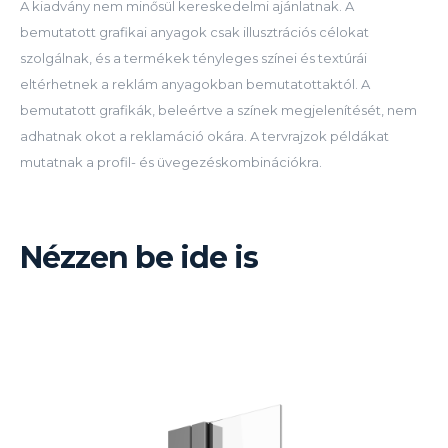
A kiadvány nem minősül kereskedelmi ajánlatnak. A
bemutatott grafikai anyagok csak illusztrációs célokat
szolgálnak, és a termékek tényleges színei és textúrái
eltérhetnek a reklám anyagokban bemutatottaktól. A
bemutatott grafikák, beleértve a színek megjelenítését, nem
adhatnak okot a reklamáció okára. A tervrajzok példákat
mutatnak a profil- és üvegezéskombinációkra.
Nézzen be ide is