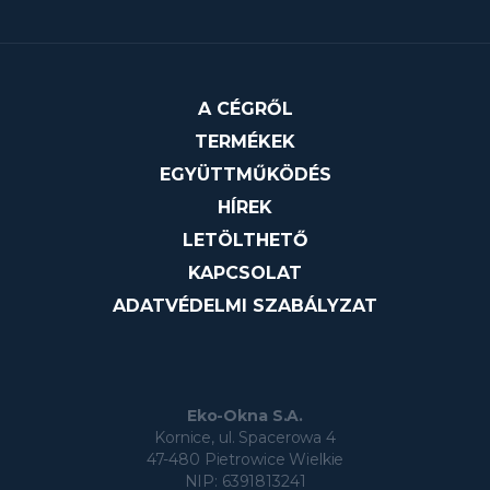
A CÉGRŐL
TERMÉKEK
EGYÜTTMŰKÖDÉS
HÍREK
LETÖLTHETŐ
KAPCSOLAT
ADATVÉDELMI SZABÁLYZAT
Eko-Okna S.A.
Kornice, ul. Spacerowa 4
47-480 Pietrowice Wielkie
NIP: 6391813241