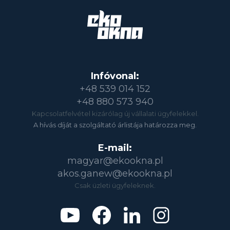
Infóvonal:
+48 539 014 152
+48 880 573 940
Kapcsolatfelvétel kizárólag új vállalati ügyfelekkel.
A hívás díját a szolgáltató árlistája határozza meg.
E-mail:
magyar@ekookna.pl
akos.ganew@ekookna.pl
Csak üzleti ügyfeleknek.