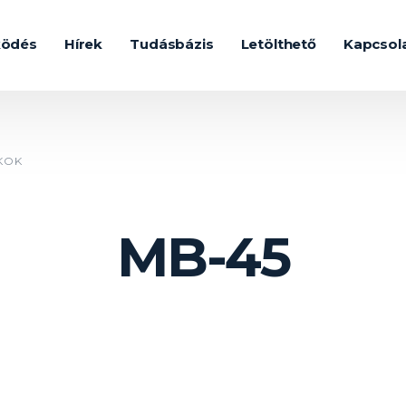
ködés
Hírek
Tudásbázis
Letölthető
Kapcsol
KOK
MB-45