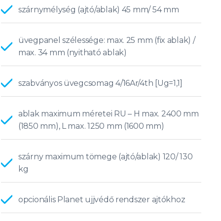
szárnymélység (ajtó/ablak) 45 mm/ 54 mm
üvegpanel szélessége: max. 25 mm (fix ablak) /
max. 34 mm (nyitható ablak)
szabványos üvegcsomag 4/16Ar/4th [Ug=1,1]
ablak maximum méretei RU – H max. 2400 mm
(1850 mm), L max. 1250 mm (1600 mm)
szárny maximum tömege (ajtó/ablak) 120/ 130
kg
opcionális Planet ujjvédő rendszer ajtókhoz