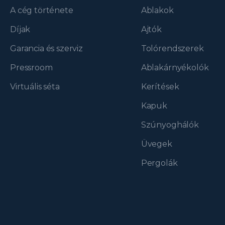
A cég története
Ablakok
Díjak
Ajtók
Garancia és szerviz
Tolórendszerek
Pressroom
Ablakárnyékolók
Virtuális séta
Kerítések
Kapuk
Szúnyoghálók
Üvegek
Pergolák