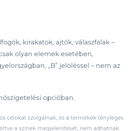
gók, kirakatok, ajtók, válaszfalak –
e csak olyan elemek esetében,
yelországban, „B” jelöléssel – nem az
hőszigetelési opcióban.
ós célokat szolgálnak, és a termékek tényleges
eértve a színek megjelenítését, nem adhatnak