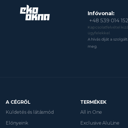
Infóvonal:
+48 539 014 15
Kapcsolatfelvétel kizár
ügyfelekkel.
A hívás díját a szolgál
meg.
A CÉGRŐL
TERMÉKEK
Küldetés és látásmód
All in One
Előnyeink
Exclusive AluLine