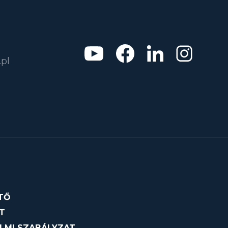
pl
TŐ
T
LMI SZABÁLYZAT