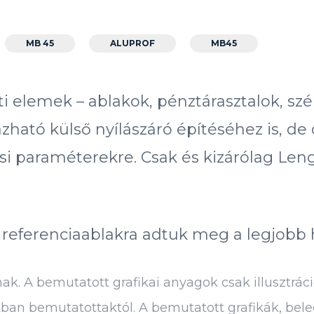
MB 45
ALUPROF
MB45
elemek – ablakok, pénztárasztalok, szélfo
zható külső nyílászáró építéséhez is, d
i paraméterekre. Csak és kizárólag Leng
 referenciaablakra adtuk meg a legjobb 
. A bemutatott grafikai anyagok csak illusztráci
kban bemutatottaktól. A bemutatott grafikák, bel