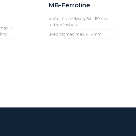
MB-Ferroline
beépítési mélység 84 - 110 mm
tartományban
max. 71
árny)
üvegcsomag max. 61,5 mm