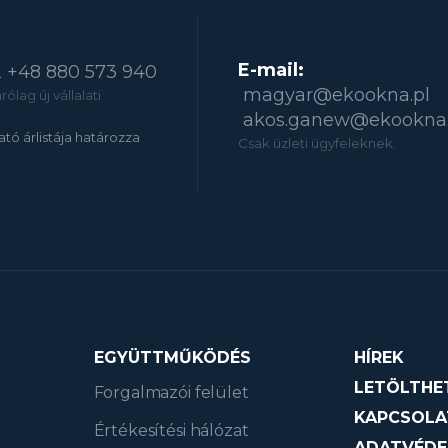
E-mail:
2
+48 880 573 940
magyar@ekookna.pl
ólag új vállalati
akos.ganew@ekookna.
tató árlistája határozza
Csak üzleti ügyfeleknek.
EGYÜTTMŰKÖDÉS
HÍREK
LETÖLTHE
Forgalmazói felület
KAPCSOLA
Értékesítési hálózat
ADATVÉDE