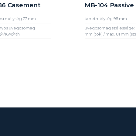
86 Casement
MB-104 Passive
ési mélység 77 mm
keretmélység 95 mm
nyos üvegcsomag
üvegcsomag szélessége: 
/4/16Ar/4th
mm (tok) / max. 81 mm (sz