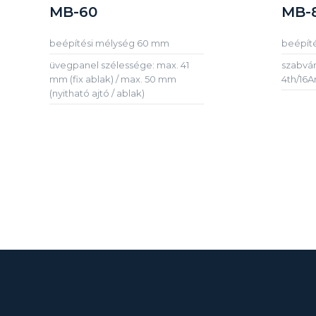
MB-60
MB-
beépítési mélység 60 mm
beépít
üvegpanel szélessége: max. 41
szabvá
mm (fix ablak) / max. 50 mm
4th/16Ar
(nyitható ajtó / ablak)