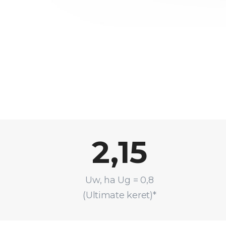
2,15
Uw, ha Ug = 0,8
(Ultimate keret)*