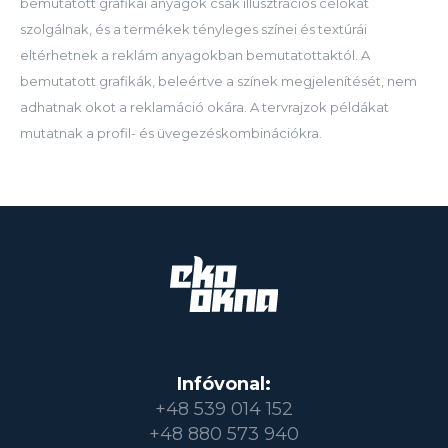
bemutatott grafikai anyagok csak illusztrációs célokat
szolgálnak, és a termékek tényleges színei és textúrái
eltérhetnek a reklám anyagokban bemutatottaktól. A
bemutatott grafikák, beleértve a színek megjelenítését, nem
adhatnak okot a reklamáció okára. A tervrajzok példákat
mutatnak a profil- és üvegezéskombinációkra.
Infóvonal:
+48 539 014 152
+48 880 573 940