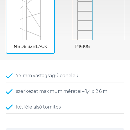
NBD6132BLACK
Prl6108
P
77 mm vastagságú panelek
szerkezet maximum méretei – 1,4 x 2,6 m
kétféle alsó tömítés