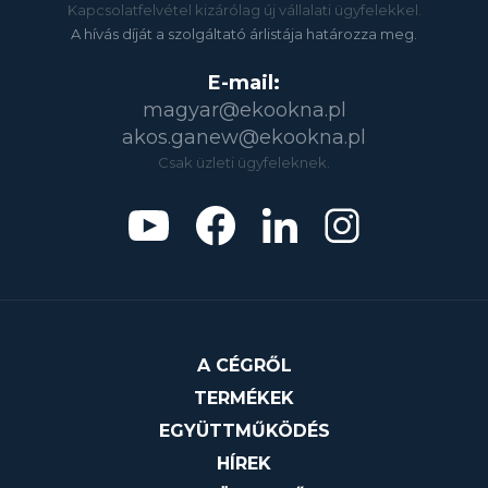
Kapcsolatfelvétel kizárólag új vállalati ügyfelekkel.
A hívás díját a szolgáltató árlistája határozza meg.
E-mail:
magyar@ekookna.pl
akos.ganew@ekookna.pl
Csak üzleti ügyfeleknek.
A CÉGRŐL
TERMÉKEK
EGYÜTTMŰKÖDÉS
HÍREK