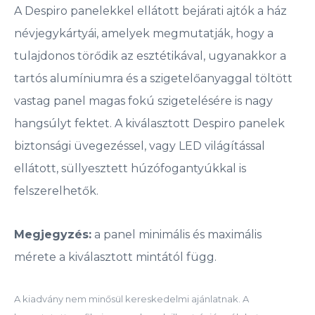
A Despiro panelekkel ellátott bejárati ajtók a ház
névjegykártyái, amelyek megmutatják, hogy a
tulajdonos törődik az esztétikával, ugyanakkor a
tartós alumíniumra és a szigetelőanyaggal töltött
vastag panel magas fokú szigetelésére is nagy
hangsúlyt fektet. A kiválasztott Despiro panelek
biztonsági üvegezéssel, vagy LED világítással
ellátott, süllyesztett húzófogantyúkkal is
felszerelhetők.
Megjegyzés:
a panel minimális és maximális
mérete a kiválasztott mintától függ.
A kiadvány nem minősül kereskedelmi ajánlatnak. A