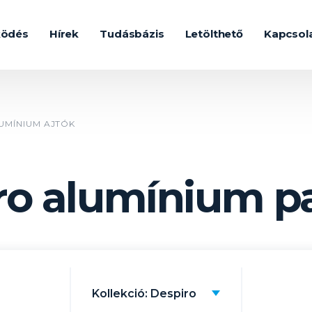
ködés
Hírek
Tudásbázis
Letölthető
Kapcsol
UMÍNIUM AJTÓK
ro alumínium p
Kollekció: Despiro