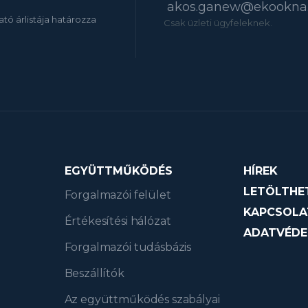
akos.ganew@ekookna.
tató árlistája határozza
Csak üzleti ügyfeleknek.
EGYÜTTMŰKÖDÉS
HÍREK
LETÖLTHE
Forgalmazói felület
KAPCSOLA
Értékesítési hálózat
ADATVÉDE
Forgalmazói tudásbázis
Beszállítók
Az együttműködés szabályai