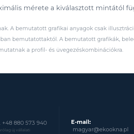
imális mérete a kiválasztott mintától fü
. A bemutatott grafikai anyagok csak illusztráci
kban bemutatottaktól. A bemutatott grafikák, bel
 mutatnak a profil- és üvegezéskombinációkra.
E-mail:
2
+48 880 573 940
magyar@ekookna.pl
ólag új vállalati