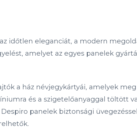
az időtlen eleganciát, a modern megoldá
igyelést, amelyet az egyes panelek gyárt
 ajtók a ház névjegykártyái, amelyek meg
míniumra és a szigetelőanyaggal töltött 
t Despiro panelek biztonsági üvegezéssel,
relhetők.