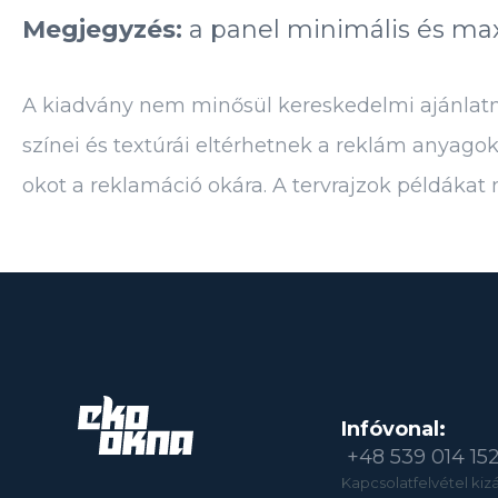
Megjegyzés:
a panel minimális és max
A kiadvány nem minősül kereskedelmi ajánlatnak
színei és textúrái eltérhetnek a reklám anyago
okot a reklamáció okára. A tervrajzok példákat
Infóvonal:
+48 539 014 15
Kapcsolatfelvétel kizár