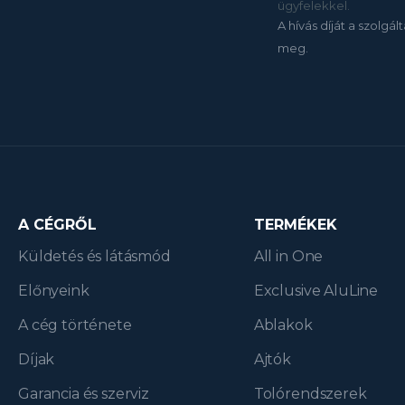
ügyfelekkel.
A hívás díját a szolgál
meg.
A CÉGRŐL
TERMÉKEK
Küldetés és látásmód
All in One
Előnyeink
Exclusive AluLine
A cég története
Ablakok
Díjak
Ajtók
Garancia és szerviz
Tolórendszerek