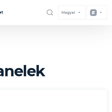
at
Magyar
anelek