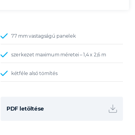
77 mm vastagságú panelek
szerkezet maximum méretei – 1,4 x 2,6 m
kétféle alsó tömítés
PDF letöltése