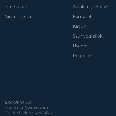
Pressroom
Ablakárnyékolók
Virtuális séta
Kerítések
Kapuk
Szúnyoghálók
Üvegek
Pergolák
Eko-Okna S.A.
Kornice, ul. Spacerowa 4
47-480 Pietrowice Wielkie