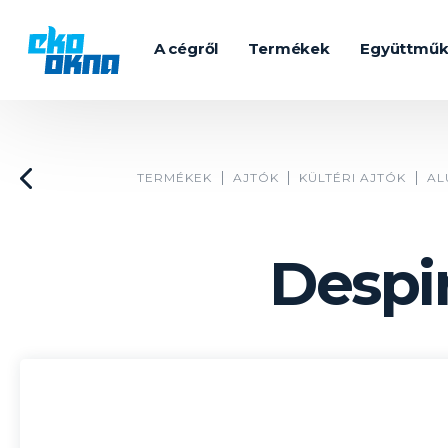
A cégről
Termékek
Együttmű
TERMÉKEK
AJTÓK
KÜLTÉRI AJTÓK
AL
Despi