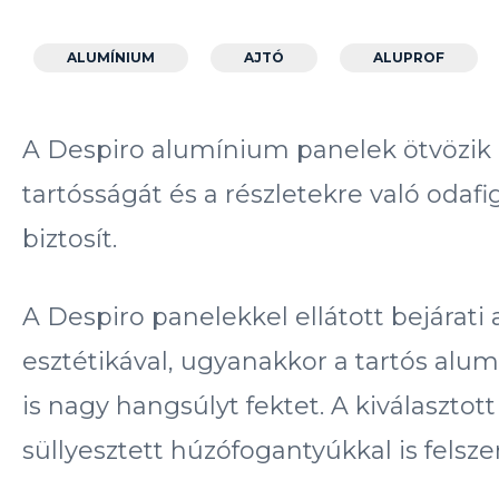
ALUMÍNIUM
AJTÓ
ALUPROF
A Despiro alumínium panelek ötvözik 
tartósságát és a részletekre való odaf
biztosít.
A Despiro panelekkel ellátott bejárati
esztétikával, ugyanakkor a tartós alu
is nagy hangsúlyt fektet. A kiválasztot
süllyesztett húzófogantyúkkal is felsze