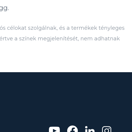
gg.
ós célokat szolgálnak, és a termékek tényleges
eértve a színek megjelenítését, nem adhatnak