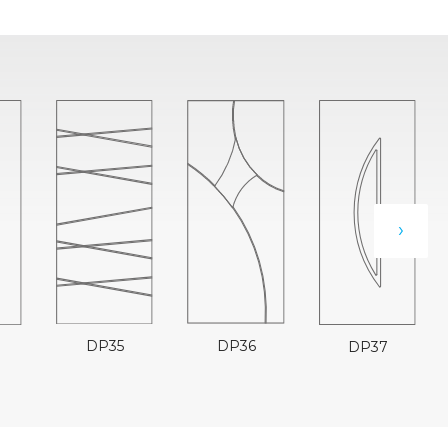
›
DP36
DP35
DP37