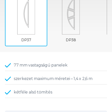
DP37
DP38
77 mm vastagságú panelek
szerkezet maximum méretei – 1,4 x 2,6 m
kétféle alsó tömítés