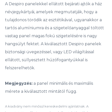
A Despiro panelekkel ellátott bejárati ajtók a ház
névjegykártyái, amelyek megmutatják, hogy a
tulajdonos törődik az esztétikával, ugyanakkor a
tartós alumíniumra és a szigetelőanyaggal töltött
vastag panel magas fokú szigetelésére is nagy
hangsúlyt fektet. A kiválasztott Despiro panelek
biztonsági üvegezéssel, vagy LED világítással
ellátott, süllyesztett húzófogantyúkkal is
felszerelhetők.
Megjegyzés:
a panel minimális és maximális
mérete a kiválasztott mintától függ.
A kiadvány nem minősül kereskedelmi ajánlatnak. A