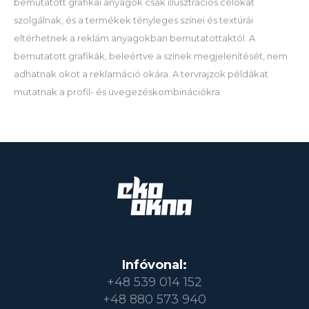
bemutatott grafikai anyagok csak illusztrációs célokat
szolgálnak, és a termékek tényleges színei és textúrái
eltérhetnek a reklám anyagokban bemutatottaktól. A
bemutatott grafikák, beleértve a színek megjelenítését, nem
adhatnak okot a reklamáció okára. A tervrajzok példákat
mutatnak a profil- és üvegezéskombinációkra.
Infóvonal:
+48 539 014 152
+48 880 573 940