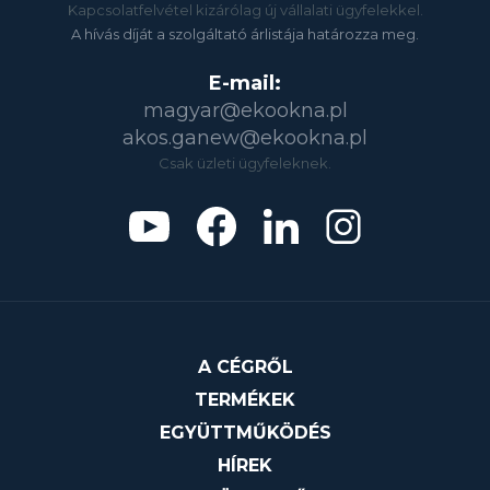
Kapcsolatfelvétel kizárólag új vállalati ügyfelekkel.
A hívás díját a szolgáltató árlistája határozza meg.
E-mail:
magyar@ekookna.pl
akos.ganew@ekookna.pl
Csak üzleti ügyfeleknek.
A CÉGRŐL
TERMÉKEK
EGYÜTTMŰKÖDÉS
HÍREK