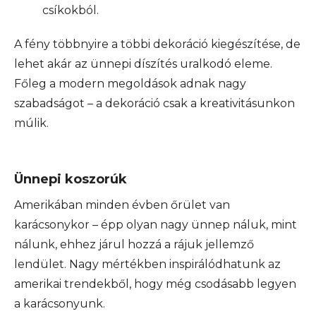
csíkokból.
A fény többnyire a többi dekoráció kiegészítése, de
lehet akár az ünnepi díszítés uralkodó eleme.
Főleg a modern megoldások adnak nagy
szabadságot – a dekoráció csak a kreativitásunkon
múlik.
Ünnepi koszorúk
Amerikában minden évben őrület van
karácsonykor – épp olyan nagy ünnep náluk, mint
nálunk, ehhez járul hozzá a rájuk jellemző
lendület. Nagy mértékben inspirálódhatunk az
amerikai trendekből, hogy még csodásabb legyen
a karácsonyunk.