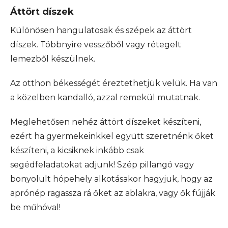
Áttört díszek
Különösen hangulatosak és szépek az áttört
díszek. Többnyire vesszőből vagy rétegelt
lemezből készülnek.
Az otthon békességét éreztethetjük velük. Ha van
a közelben kandalló, azzal remekül mutatnak.
Meglehetősen nehéz áttört díszeket készíteni,
ezért ha gyermekeinkkel együtt szeretnénk őket
készíteni, a kicsiknek inkább csak
segédfeladatokat adjunk! Szép pillangó vagy
bonyolult hópehely alkotásakor hagyjuk, hogy az
aprónép ragassza rá őket az ablakra, vagy ők fújják
be műhóval!