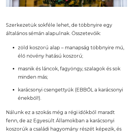
Szerkezetük sokféle lehet, de többnyire egy
általános sémán alapulnak. Összetevőik:
zöld koszorú alap – manapság többnyire mű,
élő növény hatású koszorú;
masnik és láncok, fagyöngy, szalagok és sok
minden más;
karácsonyi csengettyűk (EBBŐL a karácsonyi
énekből!).
Nálunk ez a szokás még a régi időkből maradt
fenn, de az Egyesült Államokban a karácsonyi
koszorúk a családi hagyomány részét képezik, és