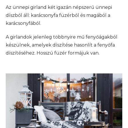
Az ünnepi girland két igazán népszerű ünnepi
díszből áll: karácsonyfa füzérből és magából a
karácsonyfából.
A girlandok jelenleg többnyire mű fenyőágakból
készülnek, amelyek díszítése hasonlít a fenyőfa
díszítéséhez. Hosszú füzér formájuk van.