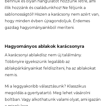
bennük és olyan hangulatot hozzunk létre, ami
illik hozzánk és családunkhoz! Ne féljünk a
sablonosságtól! Hiszen a karácsony nem azért van,
hogy minden évben újragondoljuk. Érdemes
gazdag hagyományainkból meríteni.
Hagyományos ablakok karácsonyra
A karácsonyi ablakdísz nem új találmány.
Többnyire igyekszünk legalább az
ablakpárkányainkat feldíszíteni, ha az ablakokat
nem is.
Mi a leggyakoribb választásunk? Klasszikus
megoldás a gyertyatartó. Meg lehet vásárolni
boltban. Vagy alkothatunk valami olyat, ami igazán