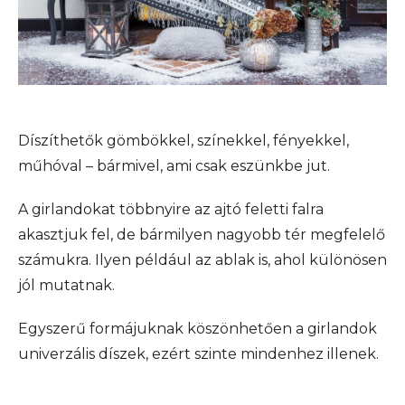
Díszíthetők gömbökkel, színekkel, fényekkel,
műhóval – bármivel, ami csak eszünkbe jut.
A girlandokat többnyire az ajtó feletti falra
akasztjuk fel, de bármilyen nagyobb tér megfelelő
számukra. Ilyen például az ablak is, ahol különösen
jól mutatnak.
Egyszerű formájuknak köszönhetően a girlandok
univerzális díszek, ezért szinte mindenhez illenek.