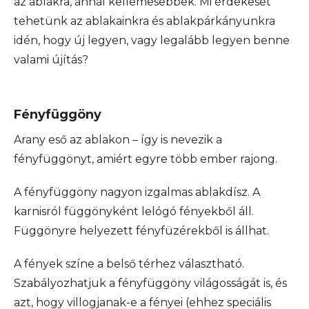
az ablakra, annál kellemesebbek. Mi érdekeset
tehetünk az ablakainkra és ablakpárkányunkra
idén, hogy új legyen, vagy legalább legyen benne
valami újítás?
Fényfüggöny
Arany eső az ablakon – így is nevezik a
fényfüggönyt, amiért egyre több ember rajong.
A fényfüggöny nagyon izgalmas ablakdísz. A
karnisról függönyként lelógó fényekből áll.
Függönyre helyezett fényfüzérekből is állhat.
A fények színe a belső térhez választható.
Szabályozhatjuk a fényfüggöny világosságát is, és
azt, hogy villogjanak-e a fényei (ehhez speciális