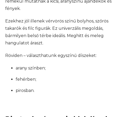
remekül mutatnak a kicsi, aranyszínű ajándékok és
fények.
Ezekhez jól illenek vérvörös színű bolyhos, szőrös
takarók és filc figurák. Ez univerzális megoldás,
bármilyen belső térbe ideális. Meghitt és meleg
hangulatot áraszt.
Röviden – választhatunk egyszínű díszeket:
arany színben;
fehérben;
pirosban.