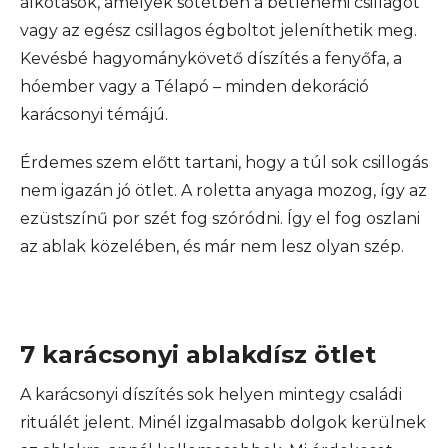
alkotások, amelyek sötétben a betlehemi csillagot
vagy az egész csillagos égboltot jeleníthetik meg.
Kevésbé hagyománykövető díszítés a fenyőfa, a
hóember vagy a Télapó – minden dekoráció
karácsonyi témájú.
Érdemes szem előtt tartani, hogy a túl sok csillogás
nem igazán jó ötlet. A roletta anyaga mozog, így az
ezüstszínű por szét fog szóródni. Így el fog oszlani
az ablak közelében, és már nem lesz olyan szép.
7 karácsonyi ablakdísz ötlet
A karácsonyi díszítés sok helyen mintegy családi
rituálét jelent. Minél izgalmasabb dolgok kerülnek