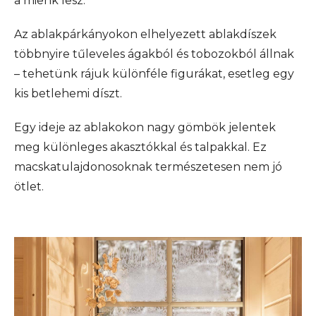
a mienk lesz.
Az ablakpárkányokon elhelyezett ablakdíszek
többnyire tűleveles ágakból és tobozokból állnak
– tehetünk rájuk különféle figurákat, esetleg egy
kis betlehemi díszt.
Egy ideje az ablakokon nagy gömbök jelentek
meg különleges akasztókkal és talpakkal. Ez
macskatulajdonosoknak természetesen nem jó
ötlet.