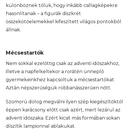
különböznek tőlük, hogy inkább csillagképekre
hasonlítanak – a figurák diszkrét
összekötőelemekkel kifeszített világos pontokból
állnak.
Mécsestartók
Nem sokkal ezelőttig csak az adventi időszakhoz,
illetve a napfelkeltekor a rorátén ünneplő
gyermekeinkhez kapcsoltuk a mécsestartókat.
Aztán népszerűségük robbanásszerűen nőtt.
Szomorú dolog megválni ilyen szép kiegészítőktől
éppen karácsony előtt csak azért, mert lezárul az
advent időszaka. Ezért kicsit más formában sokan
díszítik lampionnal ablakukat.