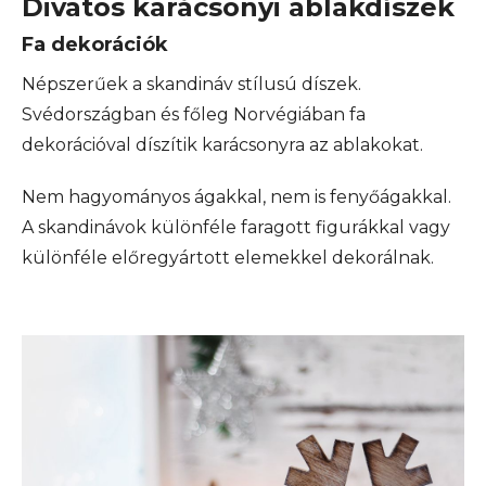
Divatos karácsonyi ablakdíszek
Fa dekorációk
Népszerűek a skandináv stílusú díszek.
Svédországban és főleg Norvégiában fa
dekorációval díszítik karácsonyra az ablakokat.
Nem hagyományos ágakkal, nem is fenyőágakkal.
A skandinávok különféle faragott figurákkal vagy
különféle előregyártott elemekkel dekorálnak.