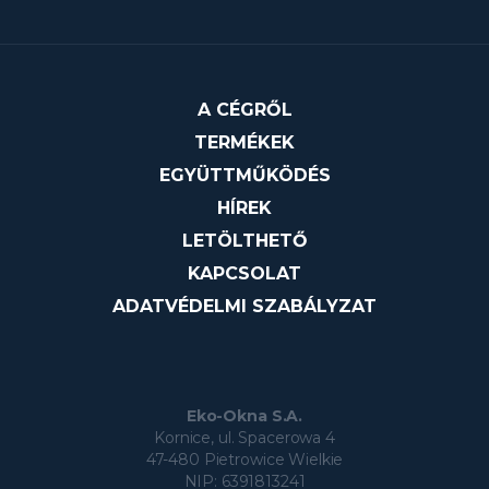
A CÉGRŐL
TERMÉKEK
EGYÜTTMŰKÖDÉS
HÍREK
LETÖLTHETŐ
KAPCSOLAT
ADATVÉDELMI SZABÁLYZAT
Eko-Okna S.A.
Kornice, ul. Spacerowa 4
47-480 Pietrowice Wielkie
NIP: 6391813241