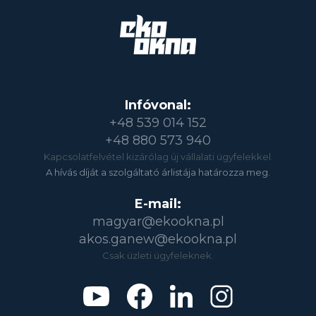
Infóvonal:
+48 539 014 152
+48 880 573 940
Kapcsolatfelvétel kizárólag új vállalati ügyfelekkel.
A hívás díját a szolgáltató árlistája határozza meg.
E-mail:
magyar@ekookna.pl
akos.ganew@ekookna.pl
Csak üzleti ügyfeleknek.