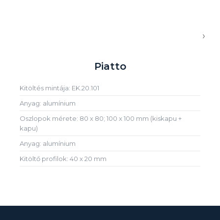
›
Piatto
Kitöltés mintája: EK.20.101
Anyag: alumínium
Oszlopok mérete: 80 x 80; 100 x 100 mm (kiskapu +
kapu)
Anyag: alumínium
Kitöltő profilok: 40 x 20 mm