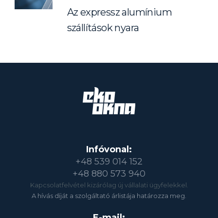
Az expressz alumínium
szállítások nyara
Infóvonal:
+48 539 014 152
+48 880 573 940
Kapcsolatfelvétel kizárólag új vállalati ügyfelekkel.
A hívás díját a szolgáltató árlistája határozza meg.
E-mail: