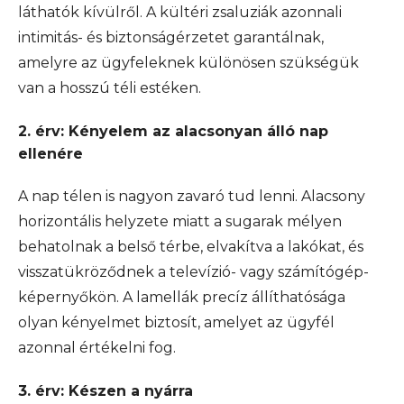
láthatók kívülről. A kültéri zsaluziák azonnali
intimitás- és biztonságérzetet garantálnak,
amelyre az ügyfeleknek különösen szükségük
van a hosszú téli estéken.
2. érv: Kényelem az alacsonyan álló nap
ellenére
A nap télen is nagyon zavaró tud lenni. Alacsony
horizontális helyzete miatt a sugarak mélyen
behatolnak a belső térbe, elvakítva a lakókat, és
visszatükröződnek a televízió- vagy számítógép-
képernyőkön. A lamellák precíz állíthatósága
olyan kényelmet biztosít, amelyet az ügyfél
azonnal értékelni fog.
3. érv: Készen a nyárra