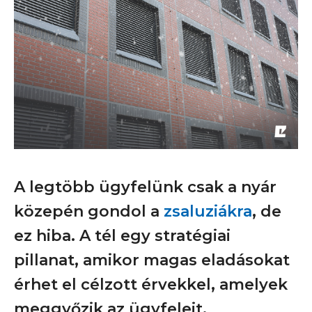
A legtöbb ügyfelünk csak a nyár
közepén gondol a
zsaluziákra
, de
ez hiba. A tél egy stratégiai
pillanat, amikor magas eladásokat
érhet el célzott érvekkel, amelyek
meggyőzik az ügyfeleit.