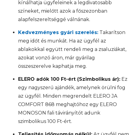
kínálhatja ügyfeleinek a legdivatosabb
színeket, mielőtt azok a főszezonban
alapfelszereltséggé válnának.
Kedvezményes gyári szerelés:
Takarítson
meg időt és munkát. Ha az ügyfél az
ablakokkal együtt rendeli meg a zsaluziákat,
azokat vonzó áron, már gyárilag
összeszerelve kaphatja meg.
ELERO adók 100 Ft-ért (Szimbolikus ár):
Ez
egy nagyszerű ajándék, amelynek örülni fog
az ügyfél. Minden megrendelt ELERO JA
COMFORT 868 meghajtóhoz egy ELERO
MONOSON fali távirányítót adunk
szimbolikus 100 Ft-ért.
Teljesítés időnyomás nélkül:
Az ügyfél nem