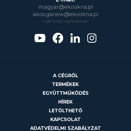
magyar@ekookna.pl
akos.ganew@ekookna.pl
Csak üzleti ügyfeleknek.
A CÉGRŐL
TERMÉKEK
EGYÜTTMŰKÖDÉS
HÍREK
LETÖLTHETŐ
KAPCSOLAT
ADATVÉDELMI SZABÁLYZAT