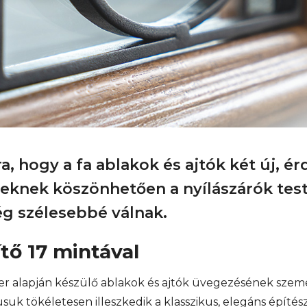
, hogy a fa ablakok és ajtók két új, ér
knek köszönhetően a nyílászárók test
g szélesebbé válnak.
ítő 17 mintával
er alapján készülő ablakok és ajtók üvegezésének sze
usuk tökéletesen illeszkedik a klasszikus, elegáns építé