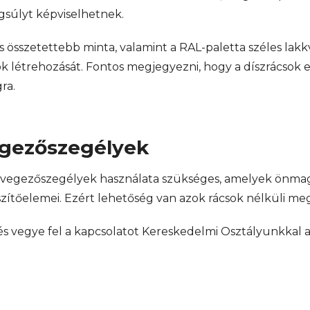
gsúlyt képviselhetnek.
 összetettebb minta, valamint a RAL-paletta széles lakk
 létrehozását. Fontos megjegyezni, hogy a díszrácsok esz
ra.
egezőszegélyek
üvegezőszegélyek használata szükséges, amelyek önmagu
zítőelemei. Ezért lehetőség van azok rácsok nélküli meg
és vegye fel a kapcsolatot Kereskedelmi Osztályunkkal 