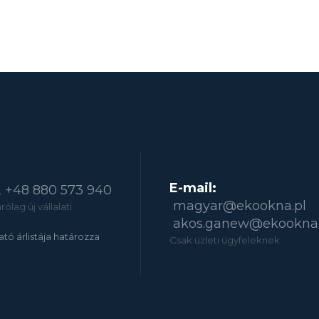
E-mail:
2
+48 880 573 940
magyar@ekookna.pl
ólag új vállalati
akos.ganew@ekookna.
tató árlistája határozza
Csak üzleti ügyfeleknek.