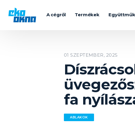
A cégről
Termékek
Együttmű
01 SZEPTEMBER, 2025
Díszrácso
üvegezősz
fa nyílás
ABLAKOK