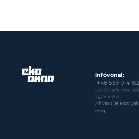
Infóvonal:
+48 539 014 15
Kapcsolatfelvétel kizár
ügyfelekkel.
A hívás díját a szolgál
meg.