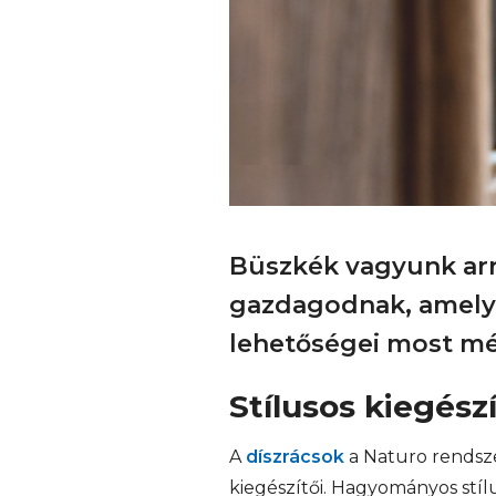
Büszkék vagyunk arra
gazdagodnak, amelye
lehetőségei most mé
Stílusos kiegész
A
díszrácsok
a Naturo rendsz
kiegészítői. Hagyományos stíl