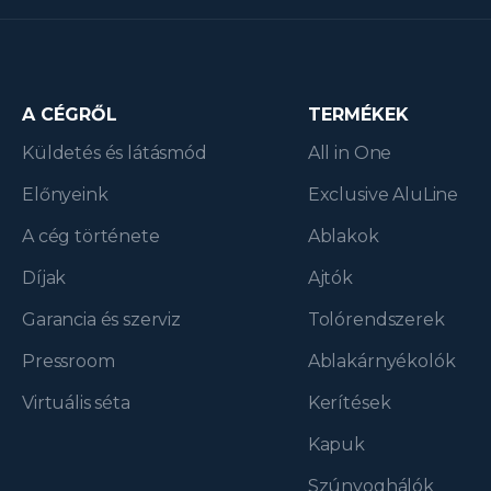
A CÉGRŐL
TERMÉKEK
Küldetés és látásmód
All in One
Előnyeink
Exclusive AluLine
A cég története
Ablakok
Díjak
Ajtók
Garancia és szerviz
Tolórendszerek
Pressroom
Ablakárnyékolók
Virtuális séta
Kerítések
Kapuk
Szúnyoghálók