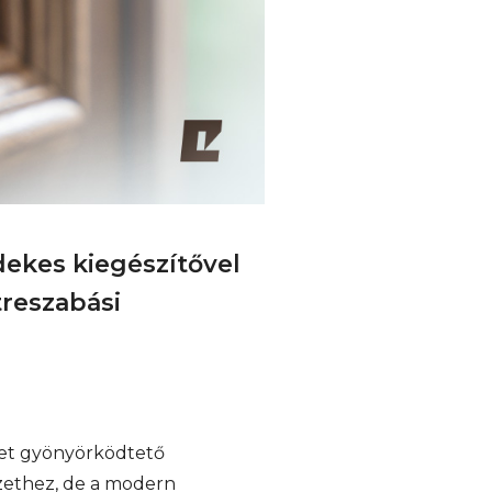
dekes kiegészítővel
reszabási
met gyönyörködtető
szethez, de a modern