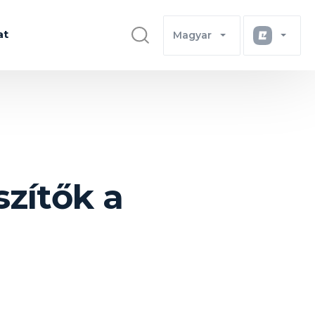
at
Magyar
zítők a