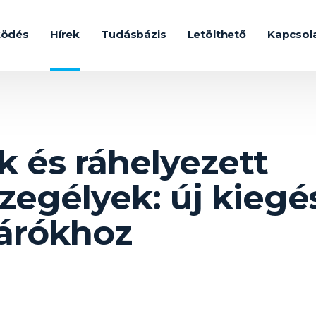
ködés
Hírek
Tudásbázis
Letölthető
Kapcsol
k és ráhelyezett
egélyek: új kiegés
zárókhoz