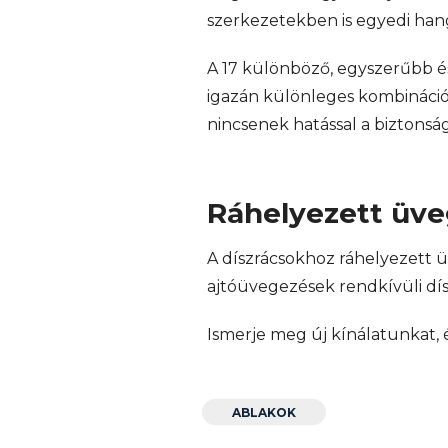
szerkezetekben is egyedi han
A 17 különböző, egyszerűbb és
igazán különleges kombinációk
nincsenek hatással a biztonság
Ráhelyezett üv
A díszrácsokhoz ráhelyezett 
ajtóüvegezések rendkívüli dís
Ismerje meg új kínálatunkat, 
ABLAKOK