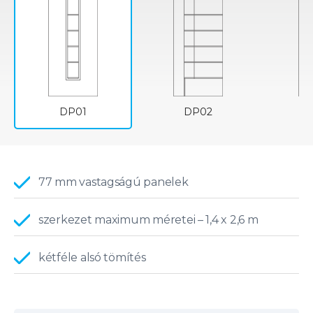
DP01
DP02
77 mm vastagságú panelek
szerkezet maximum méretei – 1,4 x 2,6 m
kétféle alsó tömítés