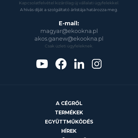
Kapcsolatfelvétel kizárólag új vállalati ügyfelekkel.
A hívás díját a szolgáltató árlistája határozza meg.
E-mail:
magyar@ekookna.pl
akos.ganew@ekookna.pl
Csak üzleti ügyfeleknek.
A CÉGRŐL
TERMÉKEK
EGYÜTTMŰKÖDÉS
HÍREK