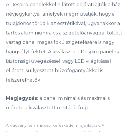
A Despiro panelekkel ellátott bejárati ajtók a ház
névjegykártyái, amelyek megmutatják, hogy a
tulajdonos törődik az esztétikával, ugyanakkor a
tartós alumíniumra és a szigetelőanyaggal töltött
vastag panel magas fokú szigetelésére is nagy
hangsúlyt fektet. A kiválasztott Despiro panelek
biztonsági üvegezéssel, vagy LED világítással
ellátott, süllyesztett húzófogantyúkkal is
felszerelhetők.
Megjegyzés:
a panel minimális és maximális
mérete a kiválasztott mintától függ.
A kiadvány nem minősül kereskedelmi ajánlatnak. A