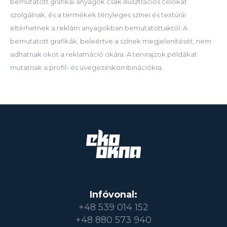
bemutatott grafikai anyagok csak illusztrációs célokat
szolgálnak, és a termékek tényleges színei és textúrái
eltérhetnek a reklám anyagokban bemutatottaktól. A
bemutatott grafikák, beleértve a színek megjelenítését, nem
adhatnak okot a reklamáció okára. A tervrajzok példákat
mutatnak a profil- és üvegezéskombinációkra.
Infóvonal:
+48 539 014 152
+48 880 573 940